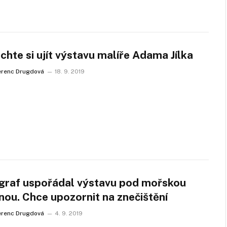
hte si ujít výstavu malíře Adama Jílka
erenc Drugdová
18. 9. 2019
graf uspořádal výstavu pod mořskou
nou. Chce upozornit na znečištění
erenc Drugdová
4. 9. 2019