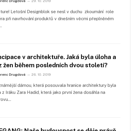
erenc Drugdová
29. 10. 2019
ture! Letošní Designblok se nesl v duchu zkoumání role
ra při navrhování produktů v dnešním věcmi přeplněném
…
ipace v architektuře. Jaká byla úloha a
z žen během posledních dvou století?
erenc Drugdová
26. 10. 2019
známější dámou, která posouvala hranice architektury byla
 z Iráku Zara Hadid, která jako první žena dosáhla na
erovu…
GANG: Naše budoucnost se děje právě