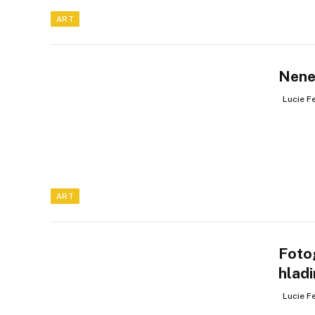
ART
Nenec
Lucie F
ART
Foto
hladi
Lucie F