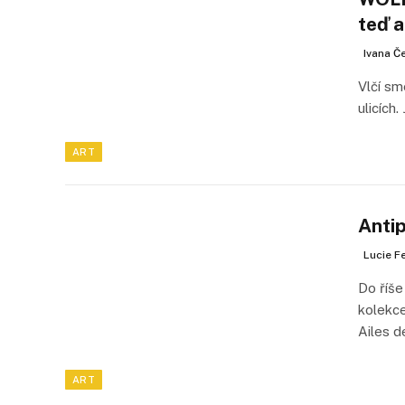
teď a
Ivana Č
Vlčí sm
ulicích
ART
Anti
Lucie F
Do říš
kolekce
Ailes d
ART