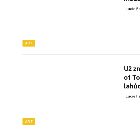
Lucie F
ART
Už z
of T
lahů
Lucie F
ART