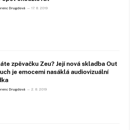
erenc Drugdová
17. 8. 2019
náte zpěvačku Zeu? Její nová skladba Out
ouch je emocemi nasáklá audiovizuální
dka
erenc Drugdová
2. 8. 2019