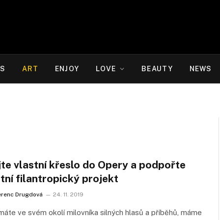
WS
ART
ENJOY
LOVE
BEAUTY
NEWS
te vlastní křeslo do Opery a podpořte
tní filantropický projekt
erenc Drugdová
24. 11. 2019
áte ve svém okolí milovníka silných hlasů a příběhů, máme