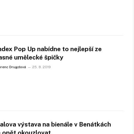
ndex Pop Up nabídne to nejlepší ze
asné umělecké špičky
erenc Drugdová
25. 8. 2019
balova výstava na bienále v Benátkách
 opět okouzlovat