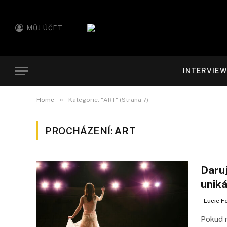
MŮJ ÚČET
INTERVIE
»
Home
Kategorie: "ART" (Strana 7)
PROCHÁZENÍ:
ART
Daruj
uniká
Lucie F
Pokud m