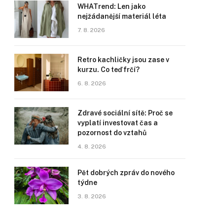
WHATrend: Len jako
nejžádanější materiál léta
7. 8. 2026
Retro kachličky jsou zase v
kurzu. Co teď frčí?
6. 8. 2026
Zdravé sociální sítě: Proč se
vyplatí investovat čas a
pozornost do vztahů
4. 8. 2026
Pět dobrých zpráv do nového
týdne
3. 8. 2026