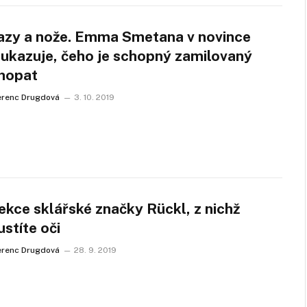
azy a nože. Emma Smetana v novince
 ukazuje, čeho je schopný zamilovaný
hopat
erenc Drugdová
3. 10. 2019
ekce sklářské značky Rückl, z nichž
stíte oči
erenc Drugdová
28. 9. 2019