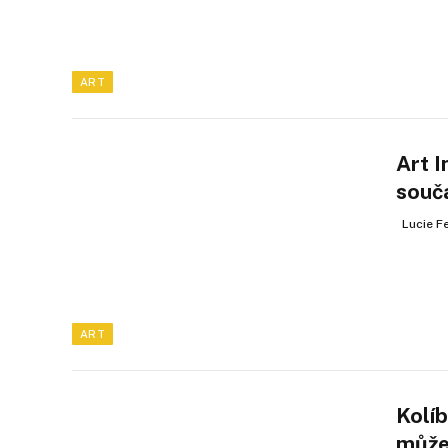
ART
Art I
souč
Lucie F
ART
Kolí
může