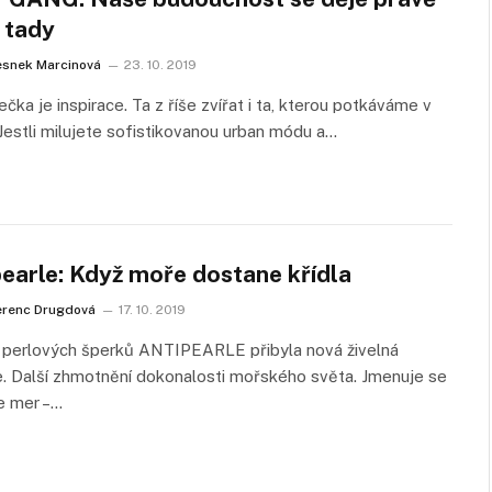
 tady
esnek Marcinová
23. 10. 2019
ečka je inspirace. Ta z říše zvířat i ta, kterou potkáváme v
. Jestli milujete sofistikovanou urban módu a…
pearle: Když moře dostane křídla
erenc Drugdová
17. 10. 2019
e perlových šperků ANTIPEARLE přibyla nová živelná
. Další zhmotnění dokonalosti mořského světa. Jmenuje se
e mer –…