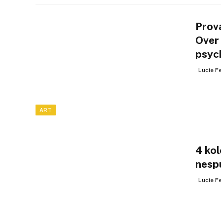
Prov
Over
psyc
Lucie F
ART
4 kol
nespu
Lucie F