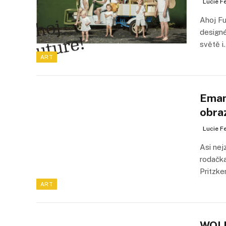
Lucie F
Ahoj Fu
designé
světě i
ART
Emanc
obra
Lucie F
Asi nej
rodačka
Pritzk
ART
WOLF