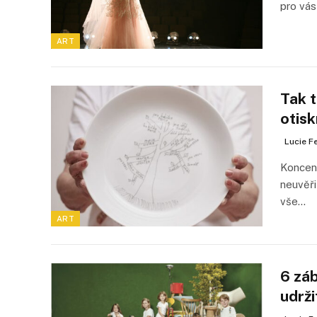
pro vás
ART
Tak t
otis
Lucie F
Koncent
neuvěři
vše…
ART
6 záb
udrži