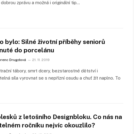
 dobrou zprávu a možná i originální tip…
o bylo: Silné životní příběhy seniorů
knuté do porcelánu
erenc Drugdová
21. 11. 2019
rační tábory, smrt dcery, bezstarostné dětství i
telná síla vyrovnat se s nepřízní osudu a chuť žít naplno. To
lesků z letošního Designbloku. Co nás na
telném ročníku nejvíc okouzlilo?